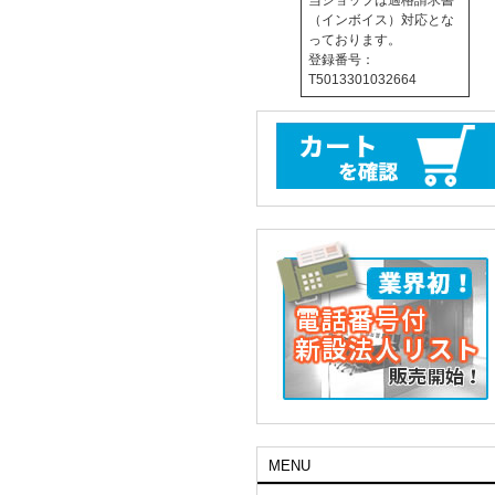
当ショップは適格請求書
（インボイス）対応とな
っております。
登録番号：
T5013301032664
MENU