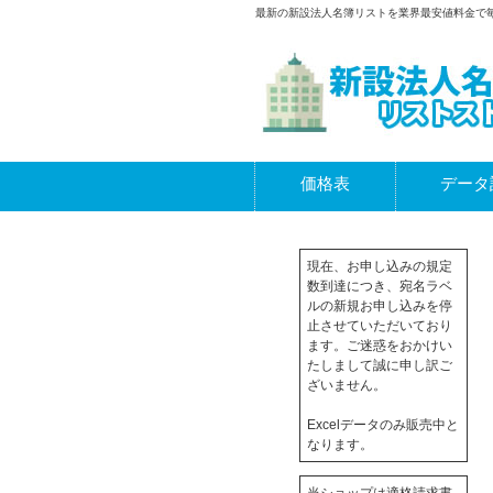
最新の新設法人名簿リストを業界最安値料金で
価格表
データ
現在、お申し込みの規定
数到達につき、宛名ラベ
ルの新規お申し込みを停
止させていただいており
ます。ご迷惑をおかけい
たしまして誠に申し訳ご
ざいません。
Excelデータのみ販売中と
なります。