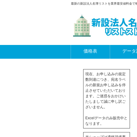
最新の新設法人名簿リストを業界最安値料金で
価格表
データ
現在、お申し込みの規定
数到達につき、宛名ラベ
ルの新規お申し込みを停
止させていただいており
ます。ご迷惑をおかけい
たしまして誠に申し訳ご
ざいません。
Excelデータのみ販売中と
なります。