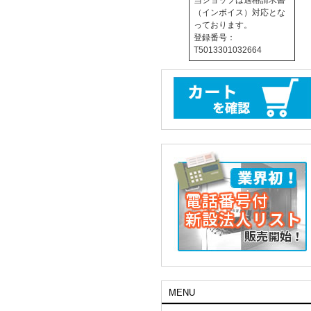
当ショップは適格請求書
（インボイス）対応とな
っております。
登録番号：
T5013301032664
MENU